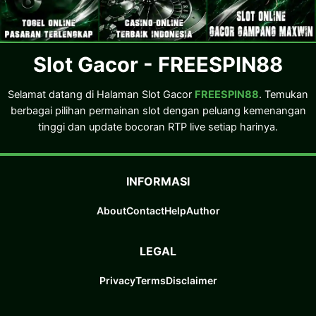
Slot Gacor - FREESPIN88
Selamat datang di Halaman Slot Gacor
FREESPIN88
. Temukan
berbagai pilihan permainan slot dengan peluang kemenangan
tinggi dan update bocoran RTP live setiap harinya.
INFORMASI
About
Contact
Help
Author
LEGAL
Privacy
Terms
Disclaimer